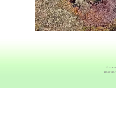
© saito
παρόντος 