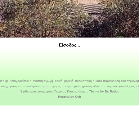
Είσοδος...
ures.gr. Απαγορεύεται η αναπαραγωγή, ολική, μερική, περιληπτική ή κατά παράφραση του περιεχομέ
ιστοχώρου με οποιονδήποτε τρόπο, χωρίς προηγούμενη γραπτή άδεια του δημιουργού (Νόμος 21
Σχεδιασμός ιστοχώρου: Γιώργος Κουμεντάκης :: 
Theme by Dr. Radut
Hosting by Cyb