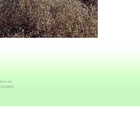
νου του

21/1993).
